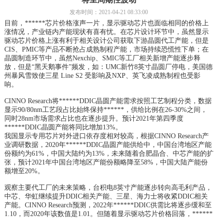
发布时间：2021-04-21 08:33:00
目前，******芯片价格涨声一片，显示驱动芯片也面临相同的价格上
涨情况，产业链内产能现状有喜有忧。在芯片设计环节中，虽然显示
驱动芯片价格上涨有利于相关设计公司获取下游晶圆代工产能，但是
CIS、PMIC等产品不断抢占成熟制程产能，市场持续恐慌性下单；在
晶圆制造环节中，虽然Nexchip、SMIC等工厂相关新增产能逐步释
放，但是“黑天鹅事件”频发，如：UMC新竹8英寸晶圆厂停电，美国德
州暴风雪致使三星 Line S2 受影响及NXP、英飞凌成熟制程也受影
响。
CINNO Research将******DDIC晶圆产能需求按照工艺制程分类，数据
显示90/80nm工艺段占比始终保持******，供给比例在26-30%之间，
同时28nm市场需求占比也在逐步提升。预计2021年第四季度
******DDIC晶圆产能将同比增加13%。
我国显示专用芯片对外进口依存度相对较高，根据CINNO Research产
业调研数据，2020年******DDIC晶圆产能供给中，中国台湾地区产能
份额约为61%，中国大陆约为13%，未来随着合肥晶合、中芯产能的扩
张，预计2021年中国台湾地区产能份额略降至58%，中国大陆产能份
额增至20%。
观察主要代工厂的未来策略，台积电8英寸产能逐步转向高毛利产品，
中芯、华虹继续提升DDIC相关产能、三星、海力士将收紧DDIC相关
产能。CINNO Research预测，2022年******DDIC供需比将逐步缓和至
1.10，而2020年该数值是1.01。但随着显示驱动芯片价格回落，******